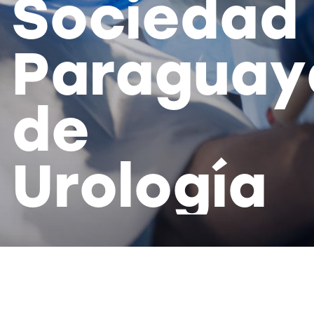
S
o
c
i
e
d
a
d
P
a
r
a
g
u
a
y
d
e
U
r
o
l
o
g
í
a
DE NUESTRO BLOG
Artículos recientes